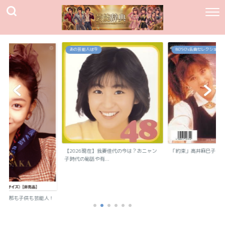
あの芸能人は今
80`90's名曲セレクション
【2026現在】我妻佳代の今は？おニャン
「約束」高井麻巳子
子時代の秘話や有...
？旦那も子供も芸能人！
..