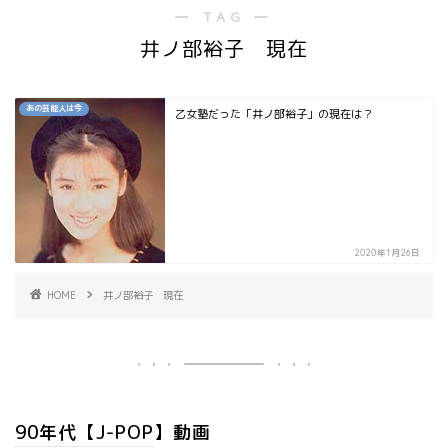
― TAG ―
井ノ部裕子 現在
あの芸能人は今
乙女塾だった「井ノ部裕子」の現在は？
2020年1月26日
HOME
井ノ部裕子 現在
90年代【J-POP】動画