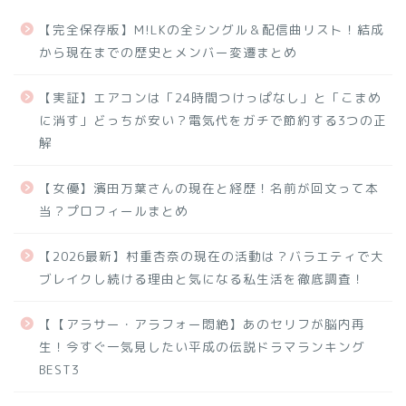
【完全保存版】M!LKの全シングル＆配信曲リスト！結成
から現在までの歴史とメンバー変遷まとめ
【実証】エアコンは「24時間つけっぱなし」と「こまめ
に消す」どっちが安い？電気代をガチで節約する3つの正
解
【女優】濱田万葉さんの現在と経歴！名前が回文って本
当？プロフィールまとめ
【2026最新】村重杏奈の現在の活動は？バラエティで大
ブレイクし続ける理由と気になる私生活を徹底調査！
【【アラサー・アラフォー悶絶】あのセリフが脳内再
生！今すぐ一気見したい平成の伝説ドラマランキング
BEST3