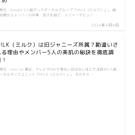
とめ
典元：Google 5人組ダンスボーカルグループ「M!LK（ミルク）」。 結
初期からメンバーの卒業・加入を経て、メジャーデビュー …
2026年8月8日
M!LK（ミルク）は旧ジャニーズ所属？勘違いさ
れる理由やメンバー5人の美肌の秘訣を徹底調
査！
用元：non-no 最近、テレビやSNSで見ない日はないほど大注目の5人組
ーカルダンスユニット「M!LK（ミルク）」。 そのキラ …