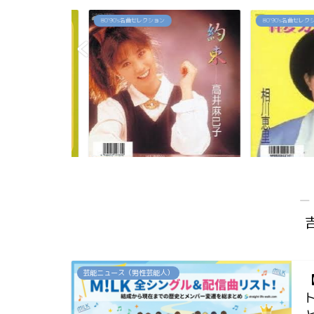
80`90's名曲セレクション
80`90's名曲セレクション
佳代の今は？お
「約束」高井麻巳子
「純愛カウントダ
...
―
芸能ニュース（男性芸能人）