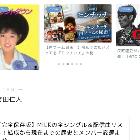
2026年
2026年
【再ブーム到来！】令和でまたバズ
反町隆史が28
ってる『モンチッチ』の秘...
還！『GTO 2026
ウン」相川恵里
 TAG ―
吉田仁人
【完全保存版】M!LKの全シングル＆配信曲リス
ト！結成から現在までの歴史とメンバー変遷ま