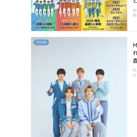
出
成
2026年
引
ボ