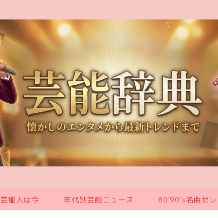
の芸能人は今
年代別芸能ニュース
80`90’s名曲セ