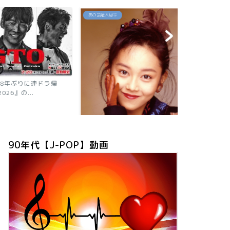
あの芸能人は今
あの芸能人は今
年ぶりに連ドラ帰
』の...
【2026現在
ニャン子時代の
90年代【J-POP】動画
「浅香唯の現在は？旦那も子供も芸
能人！有名グループ全員が...