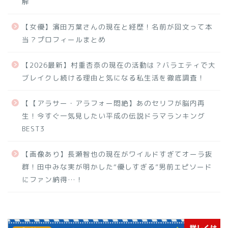
解
【女優】濱田万葉さんの現在と経歴！名前が回文って本
当？プロフィールまとめ
【2026最新】村重杏奈の現在の活動は？バラエティで大
ブレイクし続ける理由と気になる私生活を徹底調査！
【【アラサー・アラフォー悶絶】あのセリフが脳内再
生！今すぐ一気見したい平成の伝説ドラマランキング
BEST3
【画像あり】長瀬智也の現在がワイルドすぎてオーラ抜
群！田中みな実が明かした“優しすぎる”男前エピソード
にファン納得…！