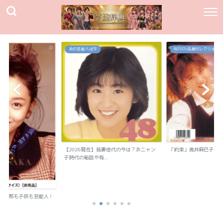
あの芸能人は今
80`90's名曲セレクション
【2026現在】我妻佳代の今は？おニャン
「約束」高井麻巳子
子時代の秘話や有...
？旦那も子供も芸能人！
..