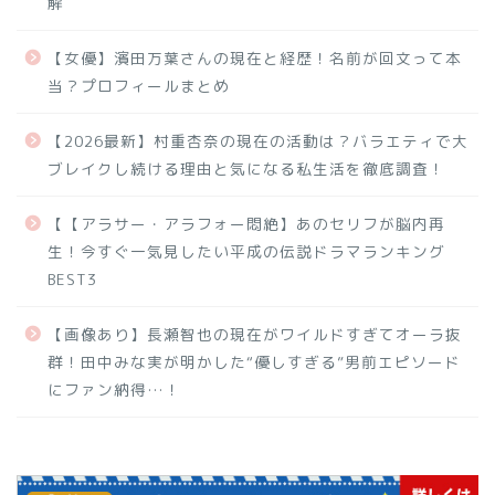
解
【女優】濱田万葉さんの現在と経歴！名前が回文って本
当？プロフィールまとめ
【2026最新】村重杏奈の現在の活動は？バラエティで大
ブレイクし続ける理由と気になる私生活を徹底調査！
【【アラサー・アラフォー悶絶】あのセリフが脳内再
生！今すぐ一気見したい平成の伝説ドラマランキング
BEST3
【画像あり】長瀬智也の現在がワイルドすぎてオーラ抜
群！田中みな実が明かした“優しすぎる”男前エピソード
にファン納得…！