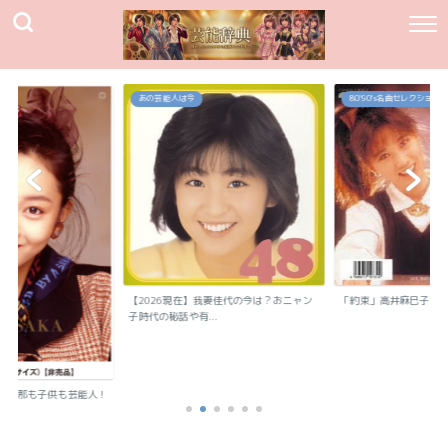
あの芸能人は今
80`90's名曲セレクション
【2026現在】我妻佳代の今は？おニャン
「約束」高井麻巳子
子時代の秘話や有...
？旦那も子供も芸能人！
..