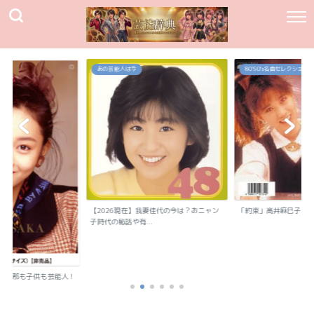
あの芸能人は今
80`90's名曲セレクション
【2026現在】我妻佳代の今は？おニャン
「約束」高井麻巳子
子時代の秘話や有...
？旦那も子供も芸能人！
..