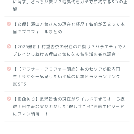
に消す」どっちが安い？電気代をガチで節約する3つの正
解
【女優】濱田万葉さんの現在と経歴！名前が回文って本
当？プロフィールまとめ
【2026最新】村重杏奈の現在の活動は？バラエティで大
ブレイクし続ける理由と気になる私生活を徹底調査！
【【アラサー・アラフォー悶絶】あのセリフが脳内再
生！今すぐ一気見したい平成の伝説ドラマランキング
BEST3
【画像あり】長瀬智也の現在がワイルドすぎてオーラ抜
群！田中みな実が明かした“優しすぎる”男前エピソード
にファン納得…！