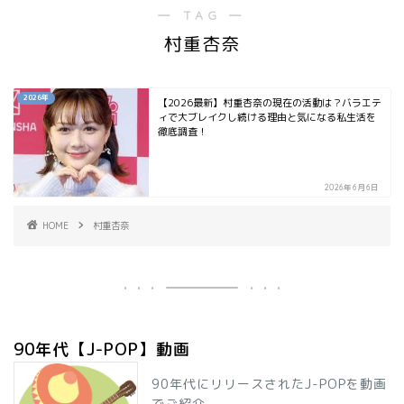
― TAG ―
村重杏奈
2026年
【2026最新】村重杏奈の現在の活動は？バラエテ
ィで大ブレイクし続ける理由と気になる私生活を
徹底調査！
2026年6月6日
HOME
村重杏奈
90年代【J-POP】動画
90年代にリリースされたJ-POPを動画
でご紹介