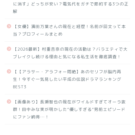
に消す」どっちが安い？電気代をガチで節約する3つの正
解
【女優】濱田万葉さんの現在と経歴！名前が回文って本
当？プロフィールまとめ
【2026最新】村重杏奈の現在の活動は？バラエティで大
ブレイクし続ける理由と気になる私生活を徹底調査！
【【アラサー・アラフォー悶絶】あのセリフが脳内再
生！今すぐ一気見したい平成の伝説ドラマランキング
BEST3
【画像あり】長瀬智也の現在がワイルドすぎてオーラ抜
群！田中みな実が明かした“優しすぎる”男前エピソード
にファン納得…！