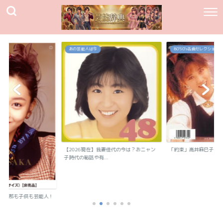
あの芸能人は今
80`90's名曲セレクション
【2026現在】我妻佳代の今は？おニャン
「約束」高井麻巳子
子時代の秘話や有...
？旦那も子供も芸能人！
..