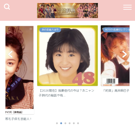
あの芸能人は今
80`90's名曲セレクション
【2026現在】我妻佳代の今は？おニャン
「約束」高井麻巳子
子時代の秘話や有...
？旦那も子供も芸能人！
..