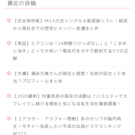
最近の投稿
【完全保存版】M!LKの全シングル＆配信曲リスト！結成
から現在までの歴史とメンバー変遷まとめ
【実証】エアコンは「24時間つけっぱなし」と「こまめ
に消す」どっちが安い？電気代をガチで節約する3つの正
解
【女優】濱田万葉さんの現在と経歴！名前が回文って本
当？プロフィールまとめ
【2026最新】村重杏奈の現在の活動は？バラエティで大
ブレイクし続ける理由と気になる私生活を徹底調査！
【【アラサー・アラフォー悶絶】あのセリフが脳内再
生！今すぐ一気見したい平成の伝説ドラマランキング
BEST3