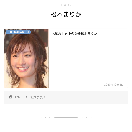
― TAG ―
松本まりか
年代別芸能ニュース
人気急上昇中の女優松本まりか
2020年10月6日
HOME
松本まりか