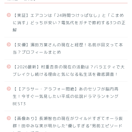
【実証】エアコンは「24時間つけっぱなし」と「こまめ
に消す」どっちが安い？電気代をガチで節約する3つの正
解
【女優】濱田万葉さんの現在と経歴！名前が回文って本
当？プロフィールまとめ
【2026最新】村重杏奈の現在の活動は？バラエティで大
ブレイクし続ける理由と気になる私生活を徹底調査！
【【アラサー・アラフォー悶絶】あのセリフが脳内再
生！今すぐ一気見したい平成の伝説ドラマランキング
BEST3
【画像あり】長瀬智也の現在がワイルドすぎてオーラ抜
群！田中みな実が明かした“優しすぎる”男前エピソード