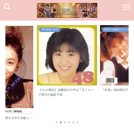
あの芸能人は今
80`90's名曲セレクション
【2026現在】我妻佳代の今は？おニャン
「約束」高井麻巳子
子時代の秘話や有...
？旦那も子供も芸能人！
..