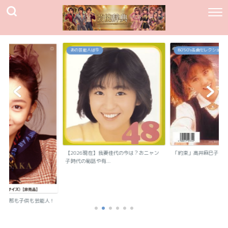
あの芸能人は今
80`90's名曲セレクション
【2026現在】我妻佳代の今は？おニャン
「約束」高井麻巳子
子時代の秘話や有...
？旦那も子供も芸能人！
..