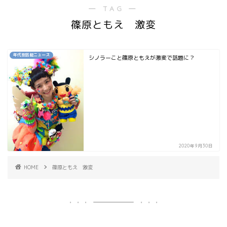
― TAG ―
篠原ともえ 激変
年代別芸能ニュース
シノラーこと篠原ともえが激変で話題に？
2020年9月30日
HOME
篠原ともえ 激変