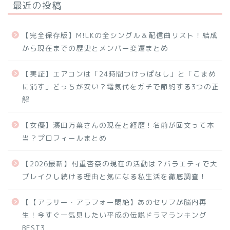
最近の投稿
【完全保存版】M!LKの全シングル＆配信曲リスト！結成
から現在までの歴史とメンバー変遷まとめ
【実証】エアコンは「24時間つけっぱなし」と「こまめ
に消す」どっちが安い？電気代をガチで節約する3つの正
解
【女優】濱田万葉さんの現在と経歴！名前が回文って本
当？プロフィールまとめ
【2026最新】村重杏奈の現在の活動は？バラエティで大
ブレイクし続ける理由と気になる私生活を徹底調査！
【【アラサー・アラフォー悶絶】あのセリフが脳内再
生！今すぐ一気見したい平成の伝説ドラマランキング
BEST3