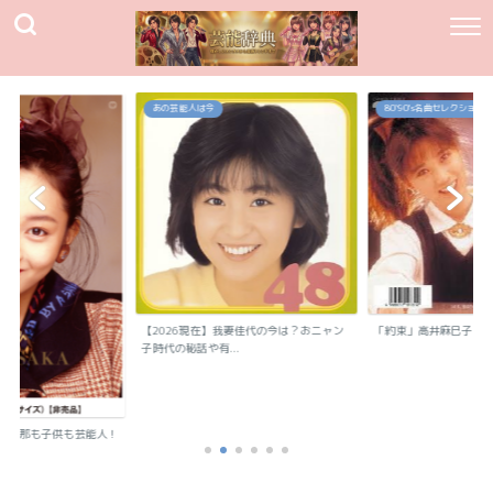
あの芸能人は今
80`90's名曲セレクション
【2026現在】我妻佳代の今は？おニャン
「約束」高井麻巳子
子時代の秘話や有...
？旦那も子供も芸能人！
..