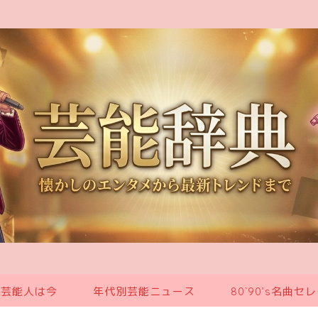
の芸能人は今
年代別芸能ニュース
80`90’s名曲セ