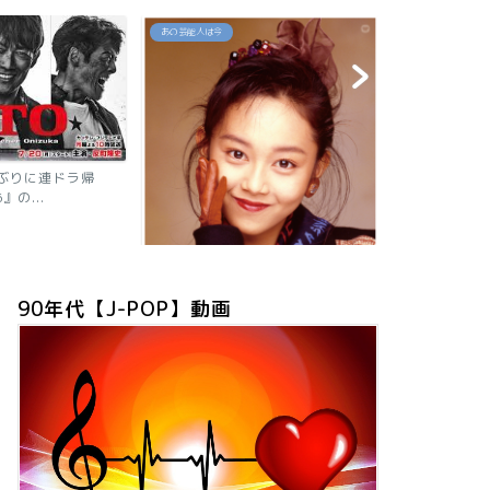
あの芸能人は今
あの芸能人は今
年ぶりに連ドラ帰
』の...
【2026現在
ニャン子時代の
90年代【J-POP】動画
「浅香唯の現在は？旦那も子供も芸
能人！有名グループ全員が...