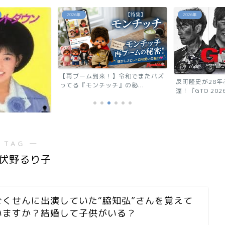
2026年
2026年
【再ブーム到来！】令和でまたバズ
反町隆史が28
ってる『モンチッチ』の秘...
還！『GTO 2026
ウン」相川恵里
 TAG ―
伏野るり子
ごくせんに出演していた“脇知弘”さんを覚えて
いますか？結婚して子供がいる？