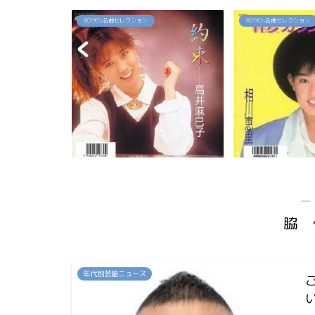
80`90's名曲セレクション
80`90's名曲セレクション
佳代の今は？お
「約束」高井麻巳子
「純愛カウントダ
...
―
脇 
年代別芸能ニュース