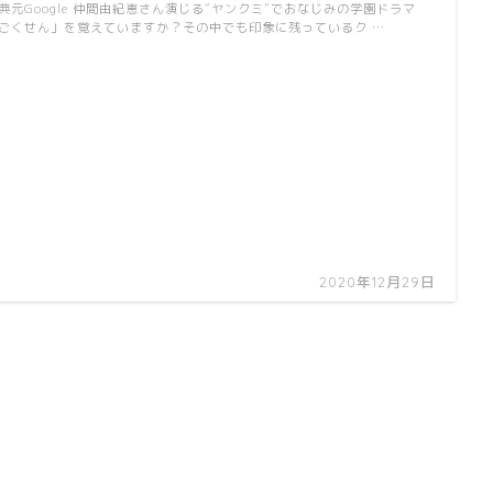
典元Google 仲間由紀恵さん演じる“ヤンクミ”でおなじみの学園ドラマ
ごくせん」を覚えていますか？その中でも印象に残っているク …
2020年12月29日