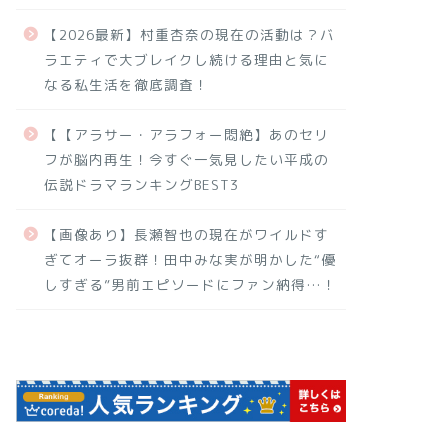
【2026最新】村重杏奈の現在の活動は？バ
ラエティで大ブレイクし続ける理由と気に
なる私生活を徹底調査！
【【アラサー・アラフォー悶絶】あのセリ
フが脳内再生！今すぐ一気見したい平成の
伝説ドラマランキングBEST3
【画像あり】長瀬智也の現在がワイルドす
ぎてオーラ抜群！田中みな実が明かした“優
しすぎる”男前エピソードにファン納得…！