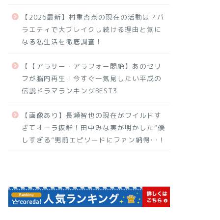
【2026最新】村重杏奈の現在の活動は？バ
ラエティで大ブレイクし続ける理由と気に
なる私生活を徹底調査！
【【アラサー・アラフォー悶絶】あのセリ
フが脳内再生！今すぐ一気見したい平成の
伝説ドラマランキングBEST3
【画像あり】長瀬智也の現在がワイルドす
ぎてオーラ抜群！田中みな実が明かした“優
しすぎる”男前エピソードにファン納得…！