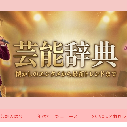
の芸能人は今
年代別芸能ニュース
80`90’s名曲セ