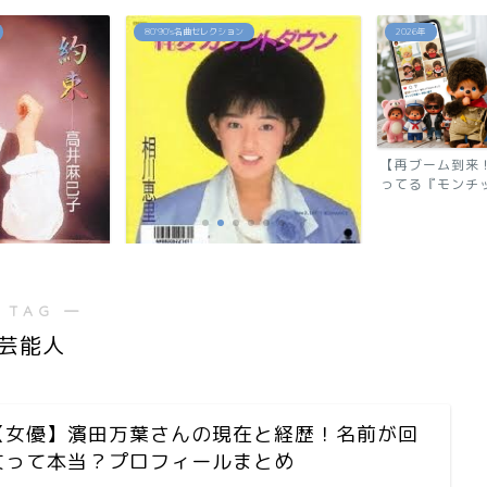
2026年
2026年
【再ブーム到来！】令和でまたバズ
反町隆史が28
ってる『モンチッチ』の秘...
還！『GTO 2026
ウン」相川恵里
 TAG ―
芸能人
【女優】濱田万葉さんの現在と経歴！名前が回
文って本当？プロフィールまとめ