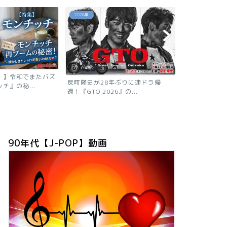
あの芸能人は今
あの芸能人は今
年ぶりに連ドラ帰
』の...
【2026現在
ニャン子時代の
90年代【J-POP】動画
「浅香唯の現在は？旦那も子供も芸
能人！有名グループ全員が...