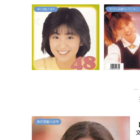
80`90's名曲セレクション
80`90's名曲セレクション
佳代の今は？お
「約束」高井麻巳子
「純愛カウントダ
...
―
あの芸能人は今