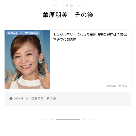
― TAG ―
華原朋美 その後
芸能ニュース（女性芸能人)
シングルマザーになった華原朋美の現在は？音信
不通で心配の声
2020年11月15日
HOME
華原朋美 その後