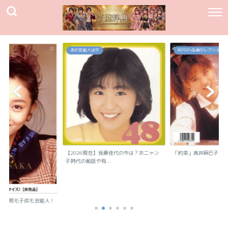
あの芸能人は今
80`90's名曲セレクション
【2026現在】我妻佳代の今は？おニャン
「約束」高井麻巳子
子時代の秘話や有...
？旦那も子供も芸能人！
..