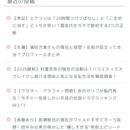
最近の投稿
【実証】エアコンは「24時間つけっぱなし」と「こまめ
に消す」どっちが安い？電気代をガチで節約する3つの正
解
【女優】濱田万葉さんの現在と経歴！名前が回文って本
当？プロフィールまとめ
【2026最新】村重杏奈の現在の活動は？バラエティで大
ブレイクし続ける理由と気になる私生活を徹底調査！
【【アラサー・アラフォー悶絶】あのセリフが脳内再
生！今すぐ一気見したい平成の伝説ドラマランキング
BEST3
【画像あり】長瀬智也の現在がワイルドすぎてオーラ抜
群！田中みな実が明かした“優しすぎる”男前エピソード