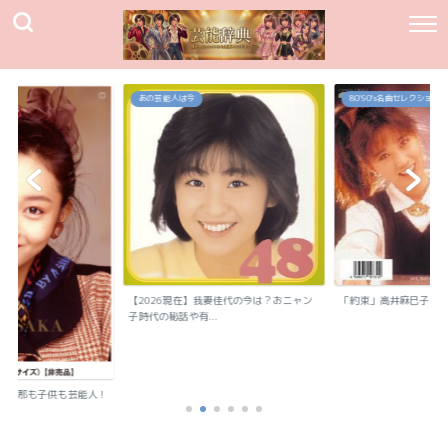
あの芸能人は今
80`90's名曲セレクション
【2026現在】我妻佳代の今は？おニャン
「約束」高井麻巳子
子時代の秘話や有...
？旦那も子供も芸能人！
..