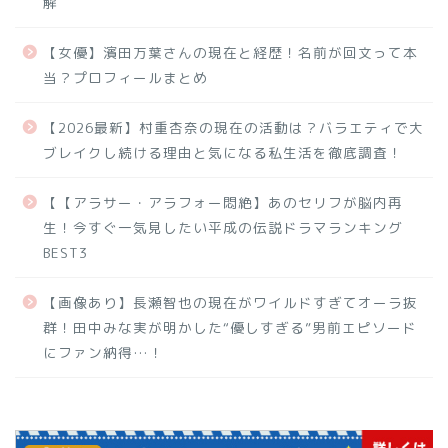
解
【女優】濱田万葉さんの現在と経歴！名前が回文って本
当？プロフィールまとめ
【2026最新】村重杏奈の現在の活動は？バラエティで大
ブレイクし続ける理由と気になる私生活を徹底調査！
【【アラサー・アラフォー悶絶】あのセリフが脳内再
生！今すぐ一気見したい平成の伝説ドラマランキング
BEST3
【画像あり】長瀬智也の現在がワイルドすぎてオーラ抜
群！田中みな実が明かした“優しすぎる”男前エピソード
にファン納得…！