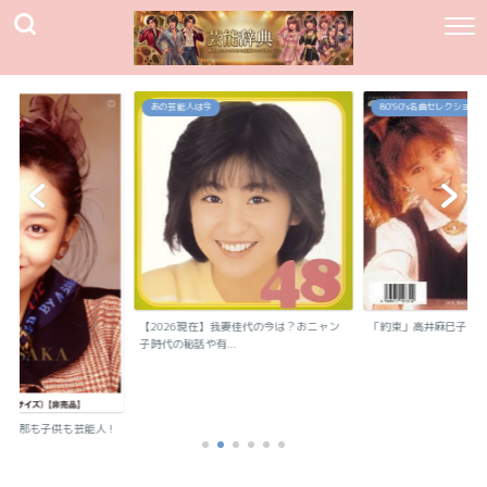
あの芸能人は今
80`90's名曲セレクション
【2026現在】我妻佳代の今は？おニャン
「約束」高井麻巳子
子時代の秘話や有...
？旦那も子供も芸能人！
..