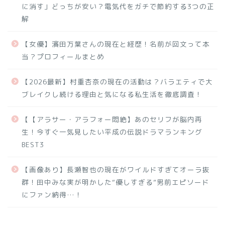
に消す」どっちが安い？電気代をガチで節約する3つの正
解
【女優】濱田万葉さんの現在と経歴！名前が回文って本
当？プロフィールまとめ
【2026最新】村重杏奈の現在の活動は？バラエティで大
ブレイクし続ける理由と気になる私生活を徹底調査！
【【アラサー・アラフォー悶絶】あのセリフが脳内再
生！今すぐ一気見したい平成の伝説ドラマランキング
BEST3
【画像あり】長瀬智也の現在がワイルドすぎてオーラ抜
群！田中みな実が明かした“優しすぎる”男前エピソード
にファン納得…！