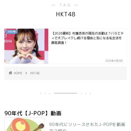
― TAG ―
HKT48
2026年
【2026最新】村重杏奈の現在の活動は？バラエテ
ィで大ブレイクし続ける理由と気になる私生活を
徹底調査！
2026年6月6日
HOME
HKT48
90年代【J-POP】動画
90年代にリリースされたJ-POPを動画
でご紹介