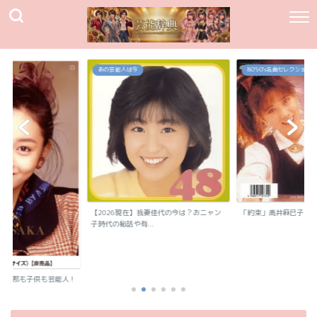
あの芸能人は今
80`90's名曲セレクション
【2026現在】我妻佳代の今は？おニャン
「約束」高井麻巳子
子時代の秘話や有...
？旦那も子供も芸能人！
..