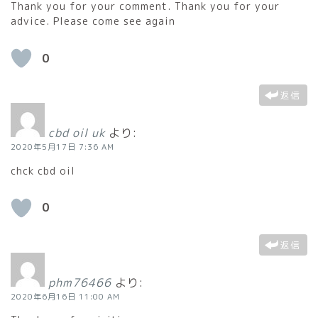
Thank you for your comment. Thank you for your
advice. Please come see again
0
返信
cbd oil uk
より:
2020年5月17日 7:36 AM
chck cbd oil
0
返信
phm76466
より:
2020年6月16日 11:00 AM