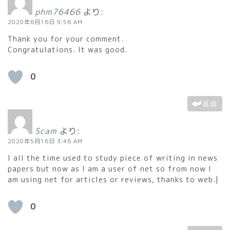
phm76466
より:
2020年6月16日 9:56 AM
Thank you for your comment.
Congratulations. It was good.
0
返信
Scam
より:
2020年5月16日 3:46 AM
I all the time used to study piece of writing in news
papers but now as I am a user of net so from now I
am using net for articles or reviews, thanks to web.|
0