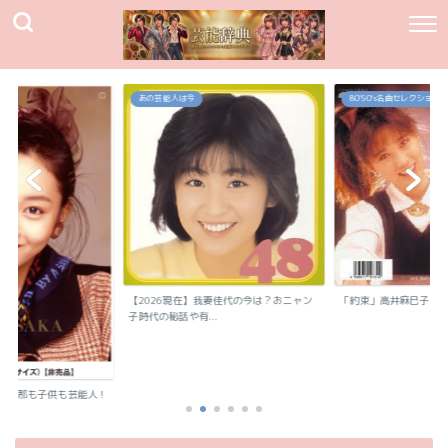
80`90's名曲セレクション
80`90's名曲セレクション
我妻佳代の今は？おニャン
「約束」高井麻巳子
「純愛カウントダウン
.