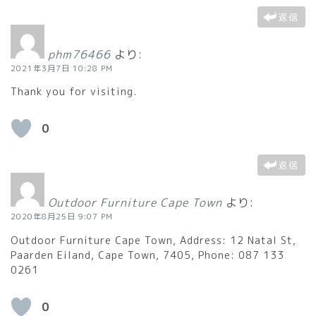
返信
phm76466
より:
2021年3月7日 10:28 PM
Thank you for visiting.
0
返信
Outdoor Furniture Cape Town
より:
2020年8月25日 9:07 PM
Outdoor Furniture Cape Town, Address: 12 Natal St,
Paarden Eiland, Cape Town, 7405, Phone: 087 133
0261
0