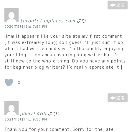
返信
torontofunplaces.com
より:
2020年8月15日 7:57 PM
Hmm it appears like your site ate my first comment
(it was extremely long) so I guess I’ll just sum it up
what I had written and say, I’m thoroughly enjoying
your blog. I too am an aspiring blog writer but I’m
still new to the whole thing. Do you have any points
for beginner blog writers? I’d really appreciate it.|
0
返信
phm76466
より:
2021年2月14日 9:55 PM
Thank you for your comment. Sorry for the late