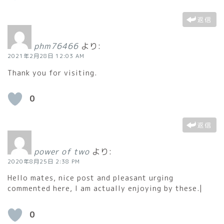
返信
phm76466
より:
2021年2月28日 12:03 AM
Thank you for visiting.
0
返信
power of two
より:
2020年8月25日 2:38 PM
Hello mates, nice post and pleasant urging
commented here, I am actually enjoying by these.|
0