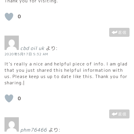
Thank you for visiting.
0
返信
cbd oil uk
より:
2020年5月17日 5:32 AM
It’s really a nice and helpful piece of info. I am glad
that you just shared this helpful information with
us. Please keep us up to date like this. Thank you for
sharing.|
0
返信
phm76466
より: