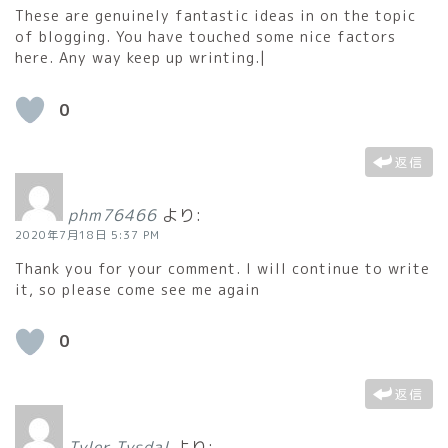
These are genuinely fantastic ideas in on the topic
of blogging. You have touched some nice factors
here. Any way keep up wrinting.|
0
返信
phm76466
より:
2020年7月18日 5:37 PM
Thank you for your comment. I will continue to write
it, so please come see me again
0
返信
Tyler Tysdal
より: