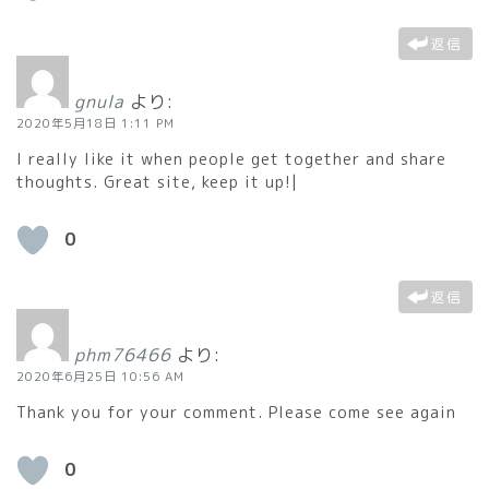
返信
gnula
より:
2020年5月18日 1:11 PM
I really like it when people get together and share
thoughts. Great site, keep it up!|
0
返信
phm76466
より:
2020年6月25日 10:56 AM
Thank you for your comment. Please come see again
0