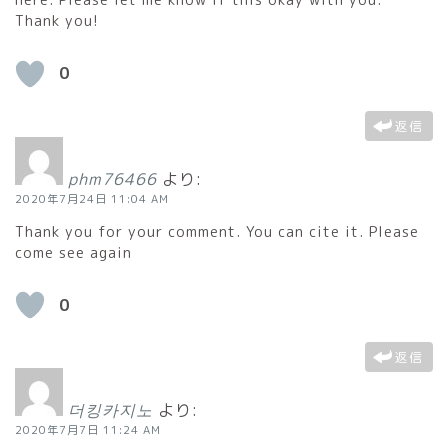
here. Please let me know if this okay with you.
Thank you!
0
返信
phm76466
より:
2020年7月24日 11:04 AM
Thank you for your comment. You can cite it. Please
come see again
0
返信
더킹카지노
より:
2020年7月7日 11:24 AM