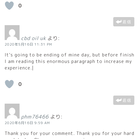
0
返信
cbd oil uk
より:
2020年5月16日 11:31 PM
It’s going to be ending of mine day, but before finish
I am reading this enormous paragraph to increase my
experience.|
0
返信
phm76466
より:
2020年6月16日 9:59 AM
Thank you for your comment. Thank you for your hard