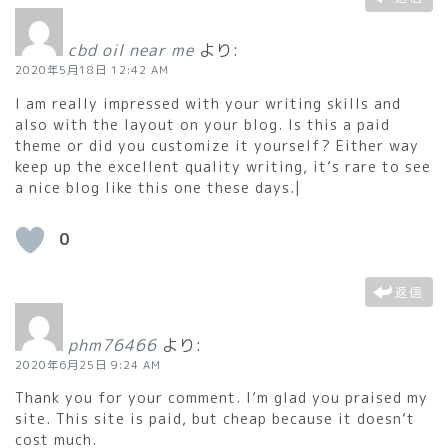
cbd oil near me
より:
2020年5月18日 12:42 AM
I am really impressed with your writing skills and
also with the layout on your blog. Is this a paid
theme or did you customize it yourself? Either way
keep up the excellent quality writing, it’s rare to see
a nice blog like this one these days.|
0
返信
phm76466
より:
2020年6月25日 9:24 AM
Thank you for your comment. I’m glad you praised my
site. This site is paid, but cheap because it doesn’t
cost much.