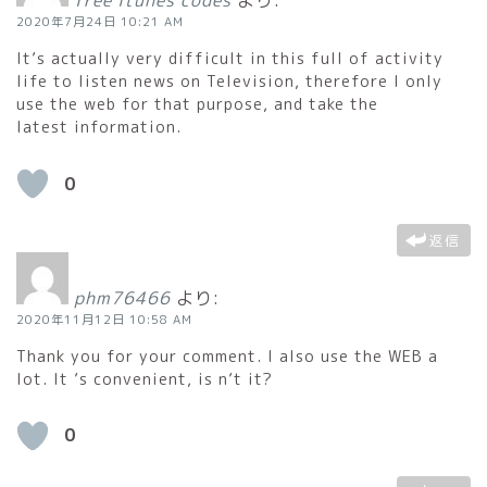
free itunes codes
より:
2020年7月24日 10:21 AM
It’s actually very difficult in this full of activity
life to listen news on Television, therefore I only
use the web for that purpose, and take the
latest information.
0
返信
phm76466
より:
2020年11月12日 10:58 AM
Thank you for your comment. I also use the WEB a
lot. It ’s convenient, is n’t it?
0