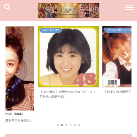
80`90's名曲セレクション
80`90's名曲セレクション
我妻佳代の今は？おニャン
「約束」高井麻巳子
「純愛カウントダウン
.