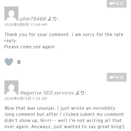
返信
phm76466
より:
2020年6月8日 11:06 AM
Thank you for your comment. I am sorry for the late
reply.
Please come see again
0
返信
Negative SEO services
より:
2020年5月15日 1:24 AM
Wow that was unusual. I just wrote an incredibly
long comment but after I clicked submit my comment
didn’t show up. Grrrr… well I’m not writing all that
over again. Anyways, just wanted to say great blog!|