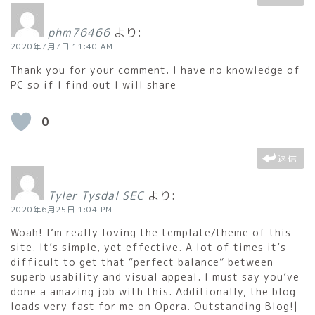
phm76466
より:
2020年7月7日 11:40 AM
Thank you for your comment. I have no knowledge of
PC so if I find out I will share
0
返信
Tyler Tysdal SEC
より:
2020年6月25日 1:04 PM
Woah! I’m really loving the template/theme of this
site. It’s simple, yet effective. A lot of times it’s
difficult to get that “perfect balance” between
superb usability and visual appeal. I must say you’ve
done a amazing job with this. Additionally, the blog
loads very fast for me on Opera. Outstanding Blog!|