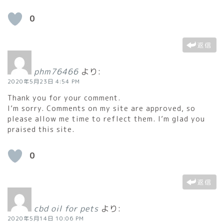
0
返信
phm76466
より:
2020年5月23日 4:54 PM
Thank you for your comment.
I’m sorry. Comments on my site are approved, so
please allow me time to reflect them. I’m glad you
praised this site.
0
返信
cbd oil for pets
より:
2020年5月14日 10:06 PM