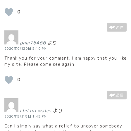
0
返信
phm76466
より:
2020年6月26日 8:16 PM
Thank you for your comment. I am happy that you like
my site. Please come see again
0
返信
cbd oil wales
より:
2020年5月18日 1:45 PM
Can I simply say what a relief to uncover somebody