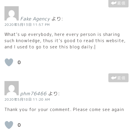
返信
Fake Agency
より:
2020年5月13日 11:57 PM
What’s up everybody, here every person is sharing
such knowledge, thus it’s good to read this website,
and I used to go to see this blog daily.|
0
返信
phm76466
より:
2020年5月18日 11:20 AM
Thank you for your comment. Please come see again
0