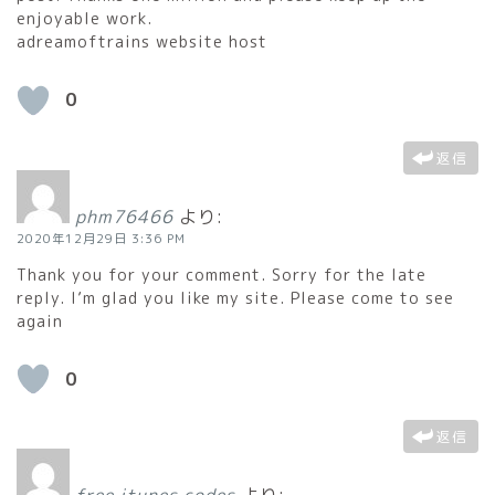
enjoyable work.
adreamoftrains website host
0
返信
phm76466
より:
2020年12月29日 3:36 PM
Thank you for your comment. Sorry for the late
reply. I’m glad you like my site. Please come to see
again
0
返信