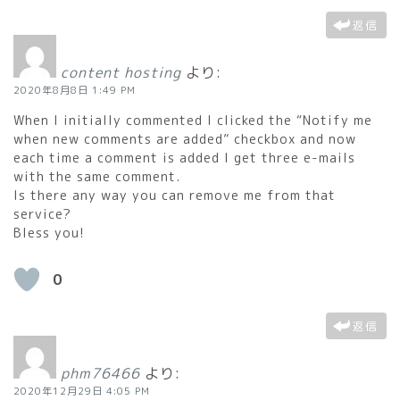
返信
content hosting
より:
2020年8月8日 1:49 PM
When I initially commented I clicked the “Notify me
when new comments are added” checkbox and now
each time a comment is added I get three e-mails
with the same comment.
Is there any way you can remove me from that
service?
Bless you!
0
返信
phm76466
より:
2020年12月29日 4:05 PM