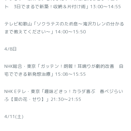
ト 3日でまるで新築！収納＆片付け術」13:00～14:55
テレビ和歌山「ソクラテスのため息～滝沢カレンの分かる
まで教えてください～」14:00～15:50
4/8日
NHK総合・東京「ガッテン！朗報！耳鳴りが劇的改善 自
宅でできる新発想治療」15:08～15:55
NHK Eテレ・東京「趣味どきっ！カラダ喜ぶ 春ベジらい
ふ【菜の花・せり】」21:30～21:55
4/11(土)