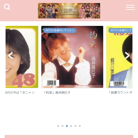
80`90's名曲セレクション
80`90's名曲セレクション
我妻佳代の今は？おニャン
「約束」高井麻巳子
「純愛カウントダウン
.