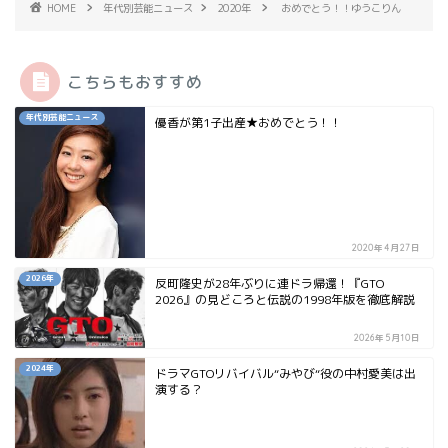
HOME
年代別芸能ニュース
2020年
おめでとう！！ゆうこりん
こちらもおすすめ
年代別芸能ニュース
優香が第1子出産★おめでとう！！
2020年4月27日
2026年
反町隆史が28年ぶりに連ドラ帰還！『GTO
2026』の見どころと伝説の1998年版を徹底解説
2026年5月10日
2024年
ドラマGTOリバイバル“みやび“役の中村愛美は出
演する？