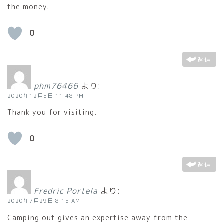
the money.
0
返信
phm76466
より:
2020年12月5日 11:48 PM
Thank you for visiting.
0
返信
Fredric Portela
より:
2020年7月29日 8:15 AM
Camping out gives an expertise away from the