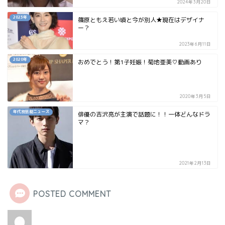
2024年3月20日
2023年
篠原ともえ若い頃と今が別人★現在はデザイナ
ー？
2023年6月11日
2020年
おめでとう！第1子妊娠！菊地亜美♡動画あり
2020年3月5日
年代別芸能ニュース
俳優の吉沢亮が主演で話題に！！一体どんなドラ
マ？
2021年2月13日
POSTED COMMENT