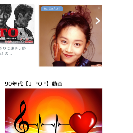
あの芸能人は今
あの芸能人は今
年ぶりに連ドラ帰
』の...
【2026現在
ニャン子時代の
90年代【J-POP】動画
「浅香唯の現在は？旦那も子供も芸
能人！有名グループ全員が...