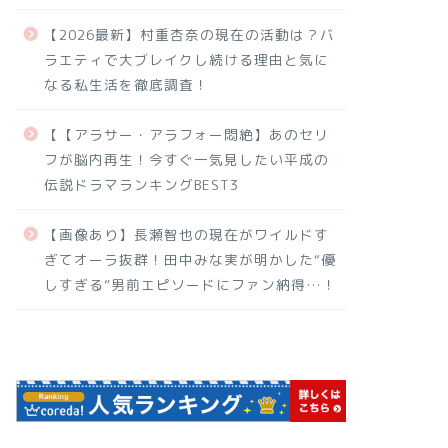
【2026最新】村重杏奈の現在の活動は？バ
ラエティで大ブレイクし続ける理由と気に
なる私生活を徹底調査！
【【アラサー・アラフォー悶絶】あのセリ
フが脳内再生！今すぐ一気見したい平成の
伝説ドラマランキングBEST3
【画像あり】長瀬智也の現在がワイルドす
ぎてオーラ抜群！田中みな実が明かした“優
しすぎる”男前エピソードにファン納得…！