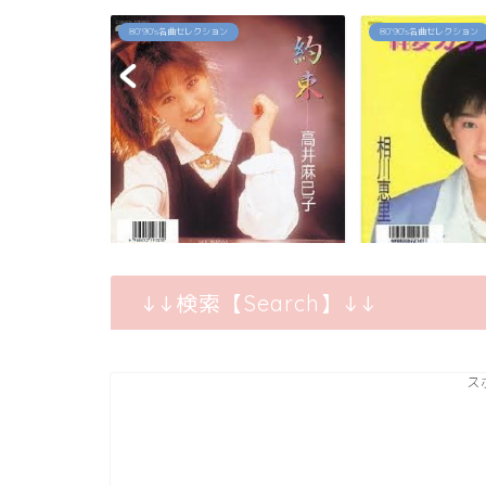
80`90's名曲セレクション
80`90's名曲セレクション
佳代の今は？お
「約束」高井麻巳子
「純愛カウントダ
...
↓↓検索【Search】↓↓
ス