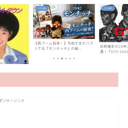
2026年
2026年
【再ブーム到来！】令和でまたバズ
反町隆史が28
ってる『モンチッチ』の秘...
還！『GTO 2026
ウン」相川恵里
ポンサーリンク