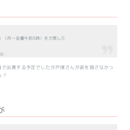
！」（月～金曜午前8時）を欠席した
：
員で出演する予定でしたが戸塚さんが姿を現さなかっ
う？
が