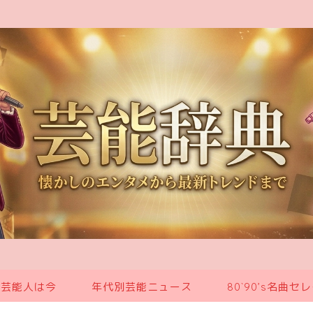
の芸能人は今
年代別芸能ニュース
80`90’s名曲セ