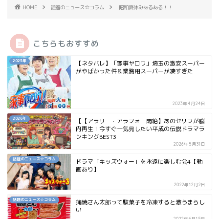
HOME
話題のニュース☆コラム
昭和夏休みあるある！！
こちらもおすすめ
2023年
【ネタバレ】「家事ヤロウ」埼玉の激安スーパー
がやばかった件＆業務用スーパーが凄すぎた
2023年4月24日
2026年
【【アラサー・アラフォー悶絶】あのセリフが脳
内再生！今すぐ一気見したい平成の伝説ドラマラ
ンキングBEST3
2026年5月31日
話題のニュース☆コラム
ドラマ「キッズウォー」を永遠に楽しむ会4【動
画あり】
2022年12月2日
話題のニュース☆コラム
蒲焼さん太郎って駄菓子を冷凍すると激うまらし
い
2022年6月15日