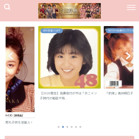
あの芸能人は今
80`90's名曲セレクション
【2026現在】我妻佳代の今は？おニャン
「約束」高井麻巳子
子時代の秘話や有...
？旦那も子供も芸能人！
..