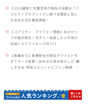
【2026最新】村重杏奈の現在の活動は？バ
ラエティで大ブレイクし続ける理由と気に
なる私生活を徹底調査！
【【アラサー・アラフォー悶絶】あのセリ
フが脳内再生！今すぐ一気見したい平成の
伝説ドラマランキングBEST3
【画像あり】長瀬智也の現在がワイルドす
ぎてオーラ抜群！田中みな実が明かした“優
しすぎる”男前エピソードにファン納得…！