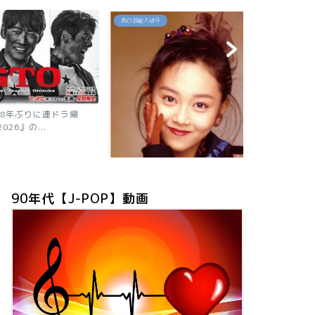
あの芸能人は今
あの芸能人は今
年ぶりに連ドラ帰
』の...
【2026現在
ニャン子時代の
90年代【J-POP】動画
「浅香唯の現在は？旦那も子供も芸
能人！有名グループ全員が...