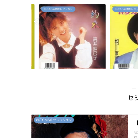
80`90's名曲セレクション
80`90's名曲セレクション
佳代の今は？お
「約束」高井麻巳子
「純愛カウントダ
...
―
セ
80`90's名曲セレクション
8