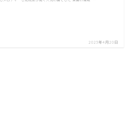
もメロディーも完成度が高く人気の曲でした 楽曲の情報 …
2023年4月20日