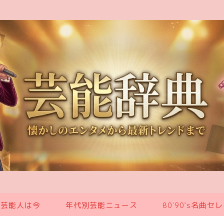
の芸能人は今
年代別芸能ニュース
80`90’s名曲セ