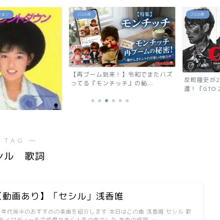
2026年
2026年
【再ブーム到来！】令和でまたバズ
反町隆史が28
ってる『モンチッチ』の秘...
還！『GTO 2026
ウン」相川恵里
 TAG ―
シル 歌詞
【動画あり】「セシル」浅香唯
0年代後半のおすすめの楽曲を紹介します 本日はこの曲 浅香唯 セシル 歌