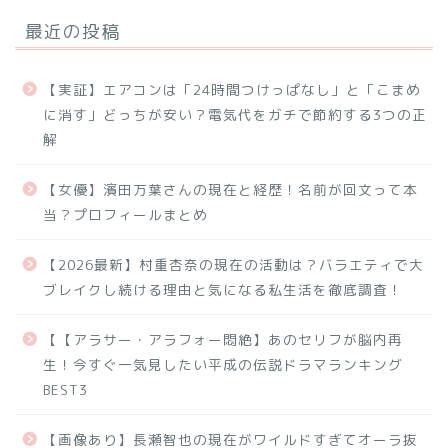
最近の投稿
【実証】エアコンは「24時間つけっぱなし」と「こまめ
に消す」どっちが安い？電気代をガチで節約する3つの正
解
【女優】濱田万葉さんの現在と経歴！名前が回文って本
当？プロフィールまとめ
【2026最新】村重杏奈の現在の活動は？バラエティで大
ブレイクし続ける理由と気になる私生活を徹底調査！
【【アラサー・アラフォー悶絶】あのセリフが脳内再
生！今すぐ一気見したい平成の伝説ドラマランキング
BEST3
【画像あり】長瀬智也の現在がワイルドすぎてオーラ抜