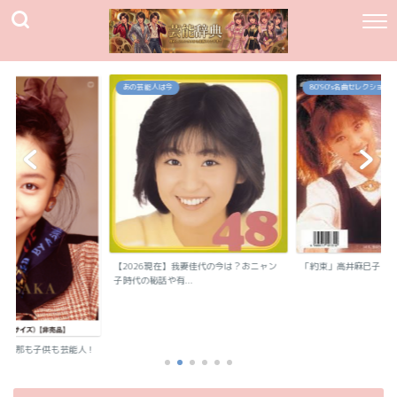
あの芸能人は今
80`90's名曲セレクション
【2026現在】我妻佳代の今は？おニャン
「約束」高井麻巳子
子時代の秘話や有...
？旦那も子供も芸能人！
..