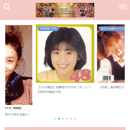
あの芸能人は今
80`90's名曲セレクション
【2026現在】我妻佳代の今は？おニャン
「約束」高井麻巳子
子時代の秘話や有...
？旦那も子供も芸能人！
..