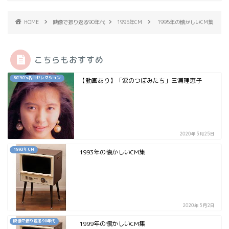
HOME
映像で振り返る90年代
1995年CM
1995年の懐かしいCM集
こちらもおすすめ
80`90's名曲セレクション
【動画あり】「涙のつぼみたち」三浦理恵子
2020年5月25日
1993年CM
1993年の懐かしいCM集
2020年5月2日
映像で振り返る90年代
1999年の懐かしいCM集