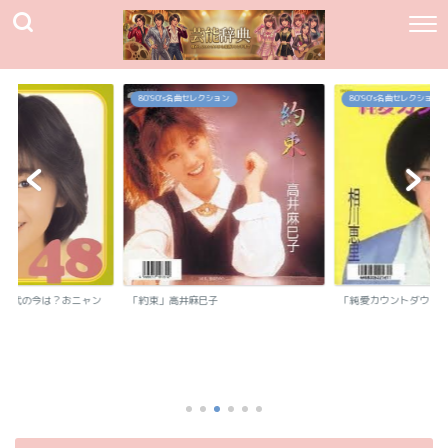
80`90's名曲セレクション
80`90's名曲セレクション
我妻佳代の今は？おニャン
「約束」高井麻巳子
「純愛カウントダウン
.