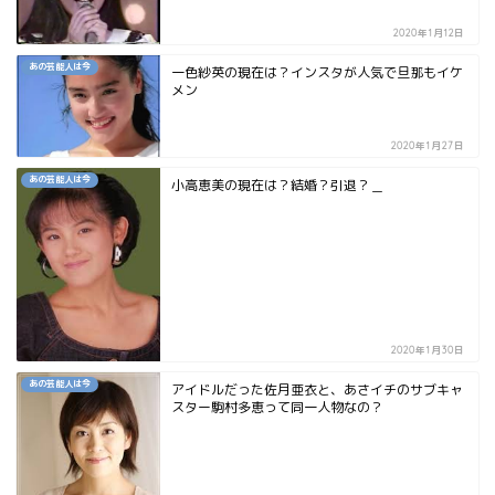
2020年1月12日
あの芸能人は今
一色紗英の現在は？インスタが人気で旦那もイケ
メン
2020年1月27日
あの芸能人は今
小高恵美の現在は？結婚？引退？＿
2020年1月30日
あの芸能人は今
アイドルだった佐月亜衣と、あさイチのサブキャ
スター駒村多恵って同一人物なの？